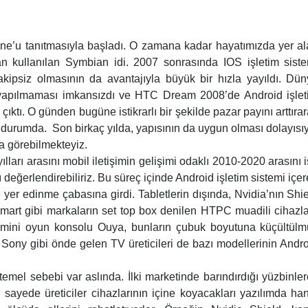
one’u tanıtmasıyla başladı. O zamana kadar hayatımızda yer a
dan kullanılan Symbian idi. 2007 sonrasında IOS işletim sist
rakipsiz olmasının da avantajıyla büyük bir hızla yayıldı. Dü
 yapılmaması imkansızdı ve HTC Dream 2008’de Android işlet
çıktı. O günden bugüne istikrarlı bir şekilde pazar payını arttıra
ş durumda. Son birkaç yılda, yapısının da uygun olması dolayısı
da görebilmekteyiz.
lları arasını mobil iletişimin gelişimi odaklı 2010-2020 arasını 
ı değerlendirebiliriz. Bu süreç içinde Android işletim sistemi içe
yer edinme çabasına girdi. Tabletlerin dışında, Nvidia’nın Shi
mart gibi markaların set top box denilen HTPC muadili cihazla
en mini oyun konsolu Ouya, bunların çubuk boyutuna küçültül
 Sony gibi önde gelen TV üreticileri de bazı modellerinin Andr
 temel sebebi var aslında. İlki marketinde barındırdığı yüzbinle
ayede üreticiler cihazlarının içine koyacakları yazılımda ha