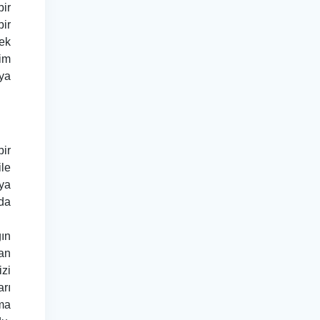
bir
bir
pek
tim
aya
bir
ile
eya
 da
ğın
dan
izi
arı
ma