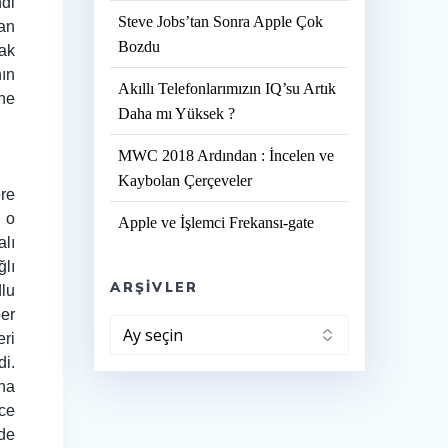
ndi
Steve Jobs’tan Sonra Apple Çok
dan
Bozdu
mak
nın
Akıllı Telefonlarımızın IQ’su Artık
ne
Daha mı Yüksek ?
MWC 2018 Ardından : İncelen ve
Kaybolan Çerçeveler
ere
i o
Apple ve İşlemci Frekansı-gate
alı
lı
ARŞIVLER
lu
ber
Arşivler
eri
di.
aha
ece
 de