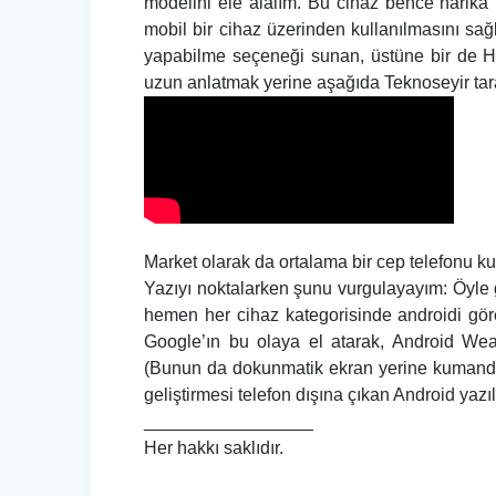
modelini ele alalım. Bu cihaz bence harika bi
mobil bir cihaz üzerinden kullanılmasını sağ
yapabilme seçeneği sunan, üstüne bir de HD
uzun anlatmak yerine aşağıda Teknoseyir tara
Market olarak da ortalama bir cep telefonu kul
Yazıyı noktalarken şunu vurgulayayım: Öyle
hemen her cihaz kategorisinde androidi gör
Google’ın bu olaya el atarak, Android Wea
(Bunun da dokunmatik ekran yerine kumanda il
geliştirmesi telefon dışına çıkan Android yazıl
_________________
Her hakkı saklıdır.