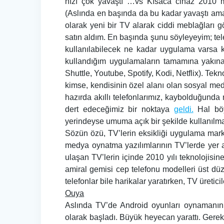
hızı çok yavaştı …vs Kısaca cihaz 2010 mo
(Aslında en başında da bu kadar yavaştı ama
olarak yeni bir TV alarak ciddi meblağları
satın aldım. En başında şunu söyleyeyim; t
kullanılabilecek ne kadar uygulama varsa ku
kullandığım uygulamaların tamamına yakına 
Shuttle, Youtube, Spotify, Kodi, Netflix). Te
kimse, kendisinin özel alanı olan sosyal me
hazırda akıllı telefonlarımız, kaybolduğunda
dert edeceğimiz bir noktaya
geldi.
Hal böy
yerindeyse umuma açık bir şekilde kullanılması
Sözün özü, TV’lerin eksikliği uygulama marke
medya oynatma yazılımlarının TV’lerde yer a
ulaşan TV’lerin içinde 2010 yılı teknolojis
amiral gemisi cep telefonu modelleri üst d
telefonlar bile harikalar yaratırken, TV üretic
Ouya
Aslında TV’de Android oyunları oynamanın f
olarak başladı. Büyük heyecan yarattı. Gereke