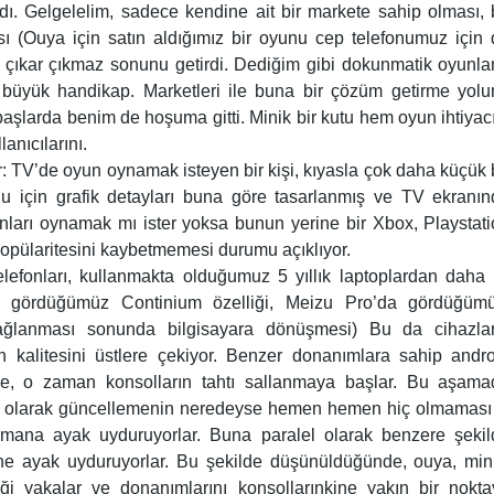
dı. Gelgelelim, sadece kendine ait bir markete sahip olması,
 (Ouya için satın aldığımız bir oyunu cep telefonumuz için
 çıkar çıkmaz sonunu getirdi. Dediğim gibi dokunmatik oyunla
büyük handikap. Marketleri ile buna bir çözüm getirme yolu
başlarda benim de hoşuma gitti. Minik bir kutu hem oyun ihtiyac
anıcılarını.
r: TV’de oyun oynamak isteyen bir kişi, kıyasla çok daha küçük 
uğu için grafik detayları buna göre tasarlanmış ve TV ekranı
nları oynamak mı ister yoksa bunun yerine bir Xbox, Playstat
popülaritesini kaybetmemesi durumu açıklıyor.
lefonları, kullanmakta olduğumuz 5 yıllık laptoplardan daha 
da gördüğümüz Continium özelliği, Meizu Pro’da gördüğümü
bağlanması sonunda bilgisayara dönüşmesi) Bu da cihazlar
ının kalitesini üstlere çekiyor. Benzer donanımlara sahip andr
rse, o zaman konsolların tahtı sallanmaya başlar. Bu aşama
l olarak güncellemenin neredeyse hemen hemen hiç olmaması 
mana ayak uyduruyorlar. Buna paralel olarak benzere şekil
erine ayak uyduruyorlar. Bu şekilde düşünüldüğünde, ouya, min
iği yakalar ve donanımlarını konsollarınkine yakın bir nokt