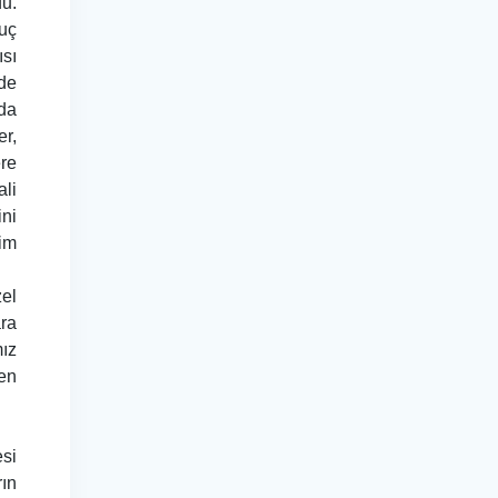
du.
nuç
ısı
’de
rda
er,
ere
ali
ini
im
zel
ara
mız
zen
esi
rın