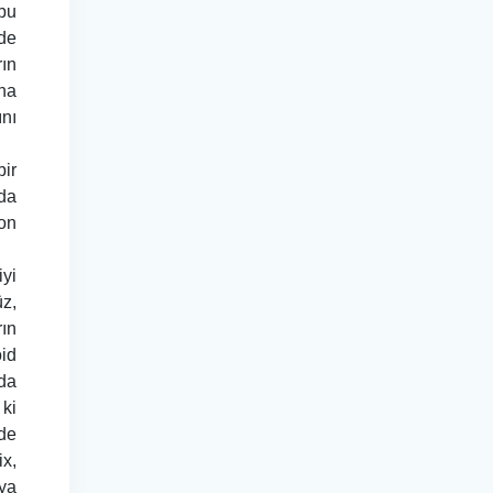
 bu
 de
rın
na
ını
bir
nda
ion
iyi
z,
ın
oid
da
ki
de
ix,
aya