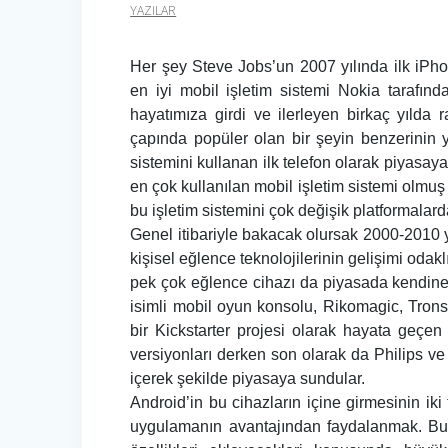
YAZILAR
Her şey Steve Jobs’un 2007 yılında ilk iPh
en iyi mobil işletim sistemi Nokia tarafın
hayatımıza girdi ve ilerleyen birkaç yılda 
çapında popüler olan bir şeyin benzerinin
sistemini kullanan ilk telefon olarak piyasaya 
en çok kullanılan mobil işletim sistemi olmu
bu işletim sistemini çok değişik platformalar
Genel itibariyle bakacak olursak 2000-2010 yı
kişisel eğlence teknolojilerinin gelişimi odakl
pek çok eğlence cihazı da piyasada kendine 
isimli mobil oyun konsolu, Rikomagic, Trons
bir Kickstarter projesi olarak hayata geç
versiyonları derken son olarak da Philips ve
içerek şekilde piyasaya sundular.
Android’in bu cihazların içine girmesinin iki
uygulamanın avantajından faydalanmak. Bu s