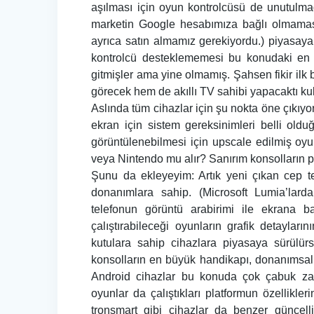
aşılması için oyun kontrolcüsü de unutulma
marketin Google hesabımıza bağlı olmaması
ayrıca satın almamız gerekiyordu.) piyasaya
kontrolcü desteklememesi bu konudaki en 
gitmişler ama yine olmamış. Şahsen fikir ilk 
görecek hem de akıllı TV sahibi yapacaktı kull
Aslında tüm cihazlar için şu nokta öne çıkıyo
ekran için sistem gereksinimleri belli old
görüntülenebilmesi için upscale edilmiş oyu
veya Nintendo mu alır? Sanırım konsolların 
Şunu da ekleyeyim: Artık yeni çıkan cep te
donanımlara sahip. (Microsoft Lumia’lar
telefonun görüntü arabirimi ile ekrana 
çalıştırabileceği oyunların grafik detaylar
kutulara sahip cihazlara piyasaya sürülü
konsolların en büyük handikapı, donanımsa
Android cihazlar bu konuda çok çabuk za
oyunlar da çalıştıkları platformun özellikl
tronsmart gibi cihazlar da benzer güncell