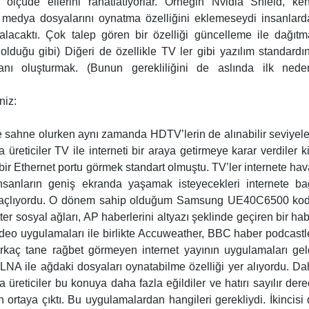
 ölçüde ellerini rahatlatıyorlar. Örneğin Nvidia Shield, ke
n medya dosyalarını oynatma özelliğini eklemeseydi insanlar
 alacaktı. Çok talep gören bir özelliği güncelleme ile dağıt
olduğu gibi) Diğeri de özellikle TV ler gibi yazılım standardı
banı oluşturmak. (Bunun gerekliliğini de aslında ilk nede
niz:
sahne olurken aynı zamanda HDTV’lerin de alınabilir seviyel
reticiler TV ile interneti bir araya getirmeye karar verdiler k
r Ethernet portu görmek standart olmuştu. TV’ler internete hav
sanların geniş ekranda yaşamak isteyecekleri internete bağ
 amaçlıyordu. O dönem sahip olduğum Samsung UE40C6500 kod
 sosyal ağları, AP haberlerini altyazı şeklinde geçiren bir ha
eo uygulamaları ile birlikte Accuweather, BBC haber podcastl
irkaç tane rağbet görmeyen internet yayının uygulamaları gel
 DLNA ile ağdaki dosyaları oynatabilme özelliği yer alıyordu. D
a üreticiler bu konuya daha fazla eğildiler ve hatırı sayılır der
ortaya çıktı. Bu uygulamalardan hangileri gerekliydi. İkincisi