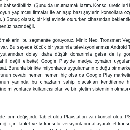
 bahsedibiliriz. (Şunu da unutmamak lazım. Konsol üreticileri
un yapımcısı firmalar ile anlaşıp bazı şeylerin konsollara ö
) Sonuç olarak, bir kişi evinde otururken cihazından beklentil
henüz hazır değil.
 örneklerini bu segmentte görüyoruz. Minix Neo, Tronsmart Ve
 var. Bu sayede küçük bir yatırımla televizyonlarımzıı Android
 boyutlarından dolayı daha düşük donanımla gelse de iş gör
ahil değil elbette) Google Play’de medya oynatan uygula
ırsat. Bununla birlikte milyonlarca uygulamanın olduğu bir mark
sorunun cevabı hemen hemen hiç olsa da Google Play marketi
unun yanında bu cihazların sahip olacakları kendilerine h
erine milyonlarca kullanıcısı olan ve bir işletim sisteminin olması
 form değiştirdi. Tablet oldu Playstation vari konsol oldu. 
iği için tablet ve tv konsolu versiyonlarını atlayarak el kons