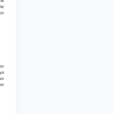
ine
ile
zun
men
 ya
ası
her