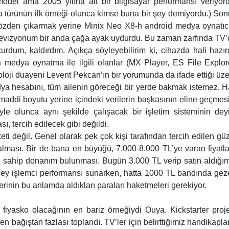
del ama 2005 yılına ait bir bilgisayar performansı veriyor
 türünün ilk örneği olunca kimse buna bir şey demiyordu.) So
 gözden çıkarmak yerine Minix Neo X8-h android medya oynatıc
elevizyonum bir anda çağa ayak uydurdu. Bu zaman zarfında TV
rdum, kaldırdım. Açıkça söyleyebilirim ki, cihazda hali hazı
medya oynatma ile ilgili olanlar (MX Player, ES File Explor
knoloji duayeni Levent Pekcan’ın bir yorumunda da ifade ettiği üz
dya hesabını, tüm ailenin göreceği bir yerde bakmak istemez. H
 maddi boyutu yerine içindeki verilerin başkasının eline geçmes
le olunca aynı şekilde çalışacak bir işletim sisteminin dey
, tercih edilecek gibi değildi.
ti değil. Genel olarak pek çok kişi tarafından tercih edilen gü
lması. Bir de bana en büyüğü, 7.000-8.000 TL’ye varan fiyatl
ine sahip donanım bulunması. Bugün 3.000 TL verip satın aldığı
üzey işlemci performansı sunarken, hatta 1000 TL bandında ge
ilerinin bu anlamda aldıkları paraları haketmeleri gerekiyor.
iyasko olacağının en bariz örneğiydi Ouya. Kickstarter proj
n bağıştan fazlası toplandı. TV’ler için belirttiğimiz handikapla