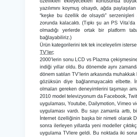
özellikleri ekleyecekleri konusunda büyük
yazılımını koymuş olsaydı, ağda paylaşıla
“keşke bu özellik de olsaydı” serzenişleri
zorunda kalacaktı. (Tıpkı şu an PS Vita’da 
olmadığı yerlerde ortak bir platform ta
bağlayabiliriz.)
Ürün kategorilerini tek tek inceleyelim isterse
TV’ler;
2000’lerin sonu LCD vs Plazma çekişmesine 
indiği yıllar oldu. Bu dönemde aynı zamanda ü
dönem satılan TV’lerin arkasında muhakkak bi
gözüksün diye bağlanmayacaktı elbette. İn
olmaları gereken deneyimlerini taşımayı
2010 model televizyonum da Facebook, Twitter
uygulaması, Youtube, Dailymotion, Vimeo vid
uygulaması vardı. Bu sayı zamanla arttı, b
İnternet özelliğinin başka bir nimeti olarak
sonra ilerleyen yıllarda yeni modeller çıktıkç
uygulama TVlere geldi. Bu noktada iki sorun 