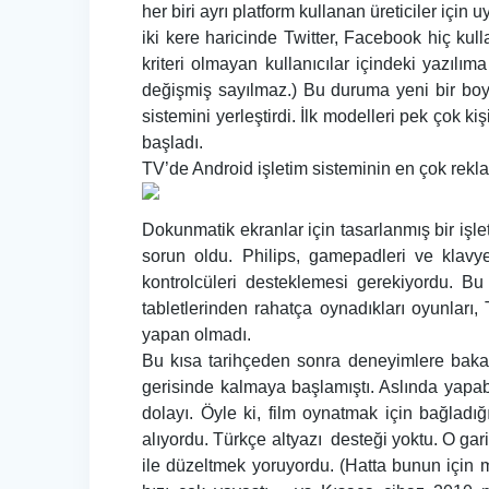
her biri ayrı platform kullanan üreticiler için
iki kere haricinde Twitter, Facebook hiç kull
kriteri olmayan kullanıcılar içindeki yazıl
değişmiş sayılmaz.) Bu duruma yeni bir boyu
sistemini yerleştirdi. İlk modelleri pek çok 
başladı.
TV’de Android işletim sisteminin en çok rek
Dokunmatik ekranlar için tasarlanmış bir işl
sorun oldu. Philips, gamepadleri ve klavye
kontrolcüleri desteklemesi gerekiyordu. B
tabletlerinden rahatça oynadıkları oyunları
yapan olmadı.
Bu kısa tarihçeden sonra deneyimlere baka
gerisinde kalmaya başlamıştı. Aslında yapab
dolayı. Öyle ki, film oynatmak için bağlad
alıyordu. Türkçe altyazı desteği yoktu. O gar
ile düzeltmek yoruyordu. (Hatta bunun için