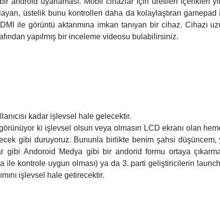
r android uyarlaması. Mobil cihazlar için üretilen içerikleri y
layan, üstelik bunu kontrolleri daha da kolaylaştıran gamepad 
MI ile görüntü aktarımına imkan tanıyan bir cihaz. Cihazı u
fından yapılmış bir inceleme videosu bulabilirsiniz.
lanıcısı kadar işlevsel hale gelecektir.
 görünüyor ki işlevsel olsun veya olmasın LCD ekranı olan he
ecek gibi duruyoruz. Bununla birlikte benim şahsi düşüncem,
r gibi Andoroid Medya gibi bir andorid formu ortaya çıkarm
e kontrole uygun olması) ya da 3. parti geliştiricilerin launc
ımını işlevsel hale getirecektir.