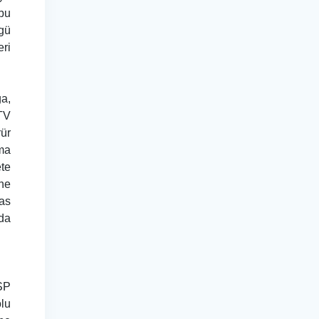
 bu
zgü
eri
ga,
 TV
ür
ma
ete
ne
as
 da
PSP
olu