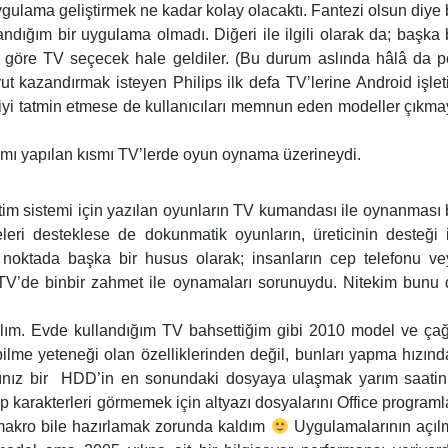
 uygulama geliştirmek ne kadar kolay olacaktı. Fantezi olsun diye 
andığım bir uygulama olmadı. Diğeri ile ilgili olarak da; başka 
ıma göre TV seçecek hale geldiler. (Bu durum aslında hâlâ da 
t kazandırmak isteyen Philips ilk defa TV’lerine Android işle
kişiyi tatmin etmese de kullanıcıları memnun eden modeller çıkm
lamı yapılan kısmı TV’lerde oyun oynama üzerineydi.
etim sistemi için yazılan oyunların TV kumandası ile oynanması 
leri desteklese de dokunmatik oyunların, üreticinin desteği 
u noktada başka bir husus olarak; insanların cep telefonu v
, TV’de binbir zahmet ile oynamaları sorunuydu. Nitekim bunu
lım. Evde kullandığım TV bahsettiğim gibi 2010 model ve ça
ilme yeteneği olan özelliklerinden değil, bunları yapma hızın
ığınız bir HDD’in en sonundaki dosyaya ulaşmak yarım saatin
ip karakterleri görmemek için altyazı dosyalarını Office programl
 makro bile hazırlamak zorunda kaldım
Uygulamalarının açıl