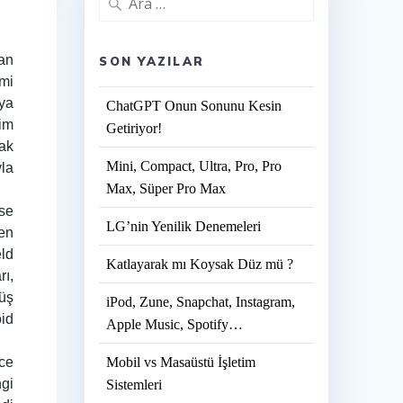
lan
SON YAZILAR
emi
nya
ChatGPT Onun Sonunu Kesin
im
Getiriyor!
rak
Mini, Compact, Ultra, Pro, Pro
yla
Max, Süper Pro Max
ise
LG’nin Yenilik Denemeleri
ren
eld
Katlayarak mı Koysak Düz mü ?
rı,
müş
iPod, Zune, Snapchat, Instagram,
oid
Apple Music, Spotify…
rce
Mobil vs Masaüstü İşletim
ngi
Sistemleri