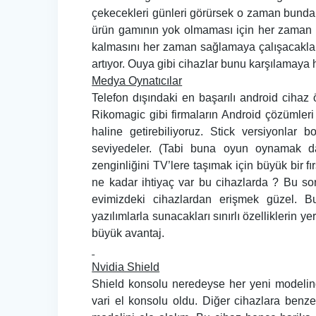
çekecekleri günleri görürsek o zaman bundan
ürün gamının yok olmaması için her zaman oy
kalmasını her zaman sağlamaya çalışacaklar. 
artıyor. Ouya gibi cihazlar bunu karşılamaya 
Medya Oynatıcılar
Telefon dışındaki en başarılı android cihaz
Rikomagic gibi firmaların Android çözümleri
haline getirebiliyoruz. Stick versiyonlar
seviyedeler. (Tabi buna oyun oynamak d
zenginliğini TV’lere taşımak için büyük bir f
ne kadar ihtiyaç var bu cihazlarda ? Bu 
evimizdeki cihazlardan erişmek güzel. B
yazılımlarla sunacakları sınırlı özelliklerin y
büyük avantaj.
Nvidia Shield
Shield konsolu neredeyse her yeni modelinde
vari el konsolu oldu. Diğer cihazlara benzed