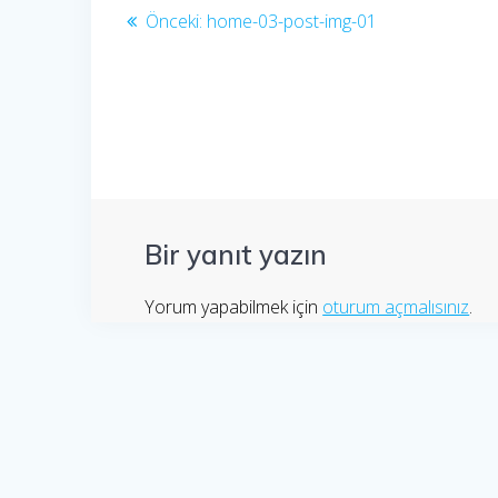
Yazı
Önceki
Önceki:
home-03-post-img-01
yazı:
gezinmesi
Bir yanıt yazın
Yorum yapabilmek için
oturum açmalısınız
.