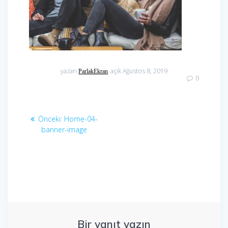
yazarı
açık Ağustos 8, 2019
ParlakEkran
0
Yazı
Önceki
Önceki:
Home-04-
gezinmesi
yazı:
banner-image
Bir yanıt yazın