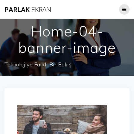
Skip
PARLAK
EKRAN
to
content
Home-04-
banner-image
Teknolojiye Farklı Bir Bakış