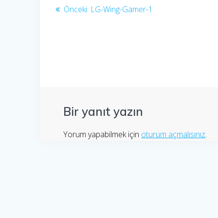
Yazı
Önceki
Önceki:
LG-Wing-Gamer-1
yazı:
gezinmesi
Bir yanıt yazın
Yorum yapabilmek için
oturum açmalısınız
.