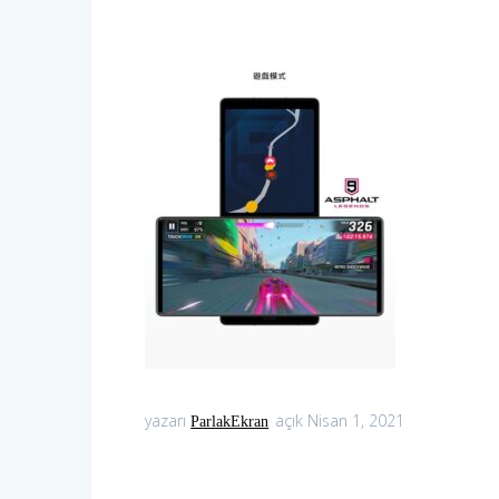
yazarı
açık Nisan 1, 2021
ParlakEkran