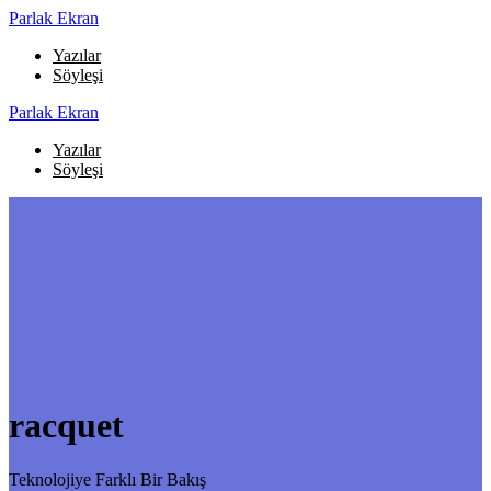
Skip
Parlak
Ekran
to
Yazılar
content
Söyleşi
Parlak
Ekran
Yazılar
Söyleşi
racquet
Teknolojiye Farklı Bir Bakış