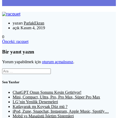
yazarı
ParlakEkran
açık Kasım 4, 2019
0
Yazı
Önceki
Önceki:
racquet
yazı:
gezinmesi
Bir yanıt yazın
Yorum yapabilmek için
oturum açmalısınız
.
Arama:
Son Yazılar
ChatGPT Onun Sonunu Kesin Getiriyor!
Mini, Compact, Ultra, Pro, Pro Max, Süper Pro Max
LG’nin Yenilik Denemeleri
Katlayarak mı Koysak Düz mü ?
iPod, Zune, Snapchat, Instagram, Apple Music, Spotify…
Mobil vs Masaüstü İşletim Sistemleri