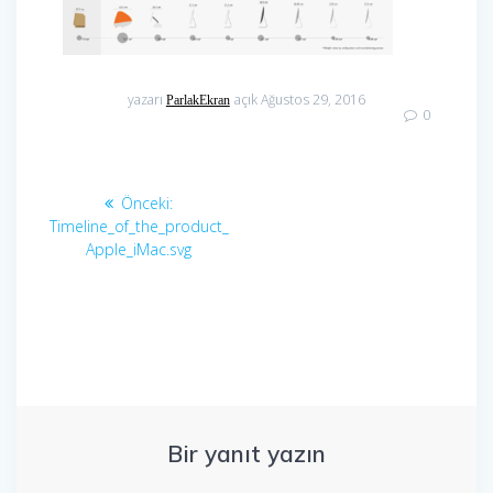
yazarı
açık Ağustos 29, 2016
ParlakEkran
0
Yazı
Önceki
Önceki:
gezinmesi
yazı:
Timeline_of_the_product_
Apple_iMac.svg
Bir yanıt yazın