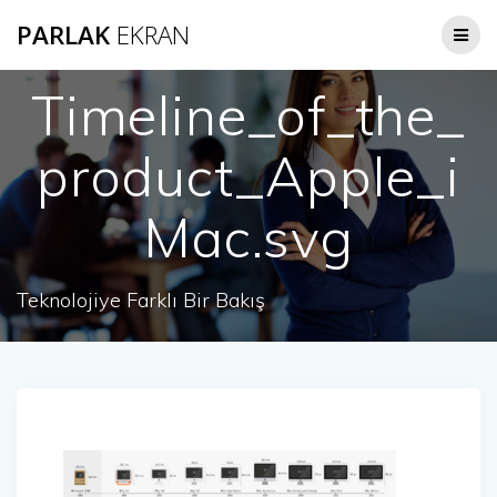
Skip
PARLAK
EKRAN
to
content
Timeline_of_the_
product_Apple_i
Mac.svg
Teknolojiye Farklı Bir Bakış