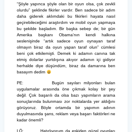
“Şöyle yapınca şöyle olan bir oyun olsa, çok zevkli
olurdu” şeklinde fikirler vardır. Ben sadece bir adım
daha giderek aklımdaki bu fikirleri hayata nasıl
geçirebileceğimi araştırdım ve mobil oyun yapmaya
bu şekilde başladım. Bir başka sebep de; bir gün
Amerika başkanı Obama’nın kendi halkına
seslenişinde “artık sadece oyun oynayan taraf
olmayın biraz da oyun yapan taraf olun” cümlesi
beni çok etkilemişti. Demek ki adamın canına tak
etmiş dolarlar yurtdışına akıyor adamın içi gidiyor
herhalde diye düşündüm, biraz da damarına ben
basayım dedim
PE: Bugün sayıları milyonları bulan
uygulamalar arasında öne çıkmak kolay bir şey
değil. Çok başarılı da olsa bazı yapımların arama
sonuçlarında bulunması zor noktalarda yer aldığını
görüyoruz. Böyle ortamda bir yapımın adının
duyulmasında şans, reklam veya başarı faktörleri ne
kadar önemli?
LÖ: Hatırlıyorum da eskiden güzel oyunları