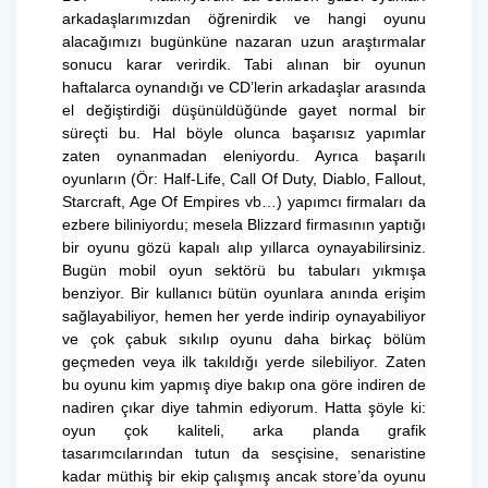
arkadaşlarımızdan öğrenirdik ve hangi oyunu
alacağımızı bugünküne nazaran uzun araştırmalar
sonucu karar verirdik. Tabi alınan bir oyunun
haftalarca oynandığı ve CD’lerin arkadaşlar arasında
el değiştirdiği düşünüldüğünde gayet normal bir
süreçti bu. Hal böyle olunca başarısız yapımlar
zaten oynanmadan eleniyordu. Ayrıca başarılı
oyunların (Ör: Half-Life, Call Of Duty, Diablo, Fallout,
Starcraft, Age Of Empires vb…) yapımcı firmaları da
ezbere biliniyordu; mesela Blizzard firmasının yaptığı
bir oyunu gözü kapalı alıp yıllarca oynayabilirsiniz.
Bugün mobil oyun sektörü bu tabuları yıkmışa
benziyor. Bir kullanıcı bütün oyunlara anında erişim
sağlayabiliyor, hemen her yerde indirip oynayabiliyor
ve çok çabuk sıkılıp oyunu daha birkaç bölüm
geçmeden veya ilk takıldığı yerde silebiliyor. Zaten
bu oyunu kim yapmış diye bakıp ona göre indiren de
nadiren çıkar diye tahmin ediyorum. Hatta şöyle ki:
oyun çok kaliteli, arka planda grafik
tasarımcılarından tutun da sesçisine, senaristine
kadar müthiş bir ekip çalışmış ancak store’da oyunu