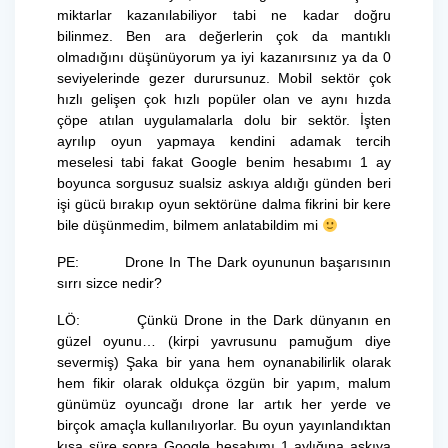
miktarlar kazanılabiliyor tabi ne kadar doğru
bilinmez. Ben ara değerlerin çok da mantıklı
olmadığını düşünüyorum ya iyi kazanırsınız ya da 0
seviyelerinde gezer durursunuz. Mobil sektör çok
hızlı gelişen çok hızlı popüler olan ve aynı hızda
çöpe atılan uygulamalarla dolu bir sektör. İşten
ayrılıp oyun yapmaya kendini adamak tercih
meselesi tabi fakat Google benim hesabımı 1 ay
boyunca sorgusuz sualsiz askıya aldığı günden beri
işi gücü bırakıp oyun sektörüne dalma fikrini bir kere
bile düşünmedim, bilmem anlatabildim mi
PE: Drone In The Dark oyununun başarısının
sırrı sizce nedir?
LÖ: Çünkü Drone in the Dark dünyanın en
güzel oyunu… (kirpi yavrusunu pamuğum diye
severmiş) Şaka bir yana hem oynanabilirlik olarak
hem fikir olarak oldukça özgün bir yapım, malum
günümüz oyuncağı drone lar artık her yerde ve
birçok amaçla kullanılıyorlar. Bu oyun yayınlandıktan
kısa süre sonra Google hesabımı 1 aylığına askıya