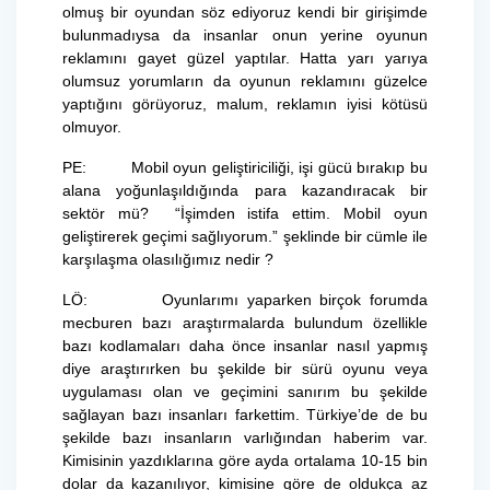
olmuş bir oyundan söz ediyoruz kendi bir girişimde
bulunmadıysa da insanlar onun yerine oyunun
reklamını gayet güzel yaptılar. Hatta yarı yarıya
olumsuz yorumların da oyunun reklamını güzelce
yaptığını görüyoruz, malum, reklamın iyisi kötüsü
olmuyor.
PE: Mobil oyun geliştiriciliği, işi gücü bırakıp bu
alana yoğunlaşıldığında para kazandıracak bir
sektör mü? “İşimden istifa ettim. Mobil oyun
geliştirerek geçimi sağlıyorum.” şeklinde bir cümle ile
karşılaşma olasılığımız nedir ?
LÖ: Oyunlarımı yaparken birçok forumda
mecburen bazı araştırmalarda bulundum özellikle
bazı kodlamaları daha önce insanlar nasıl yapmış
diye araştırırken bu şekilde bir sürü oyunu veya
uygulaması olan ve geçimini sanırım bu şekilde
sağlayan bazı insanları farkettim. Türkiye’de de bu
şekilde bazı insanların varlığından haberim var.
Kimisinin yazdıklarına göre ayda ortalama 10-15 bin
dolar da kazanılıyor, kimisine göre de oldukça az