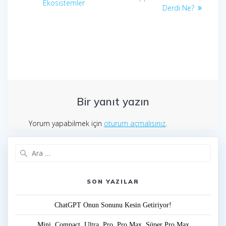
gezinmesi
yazı:
Ekosistemler
Derdi Ne?
Bir yanıt yazın
Yorum yapabilmek için
oturum açmalısınız
.
Arama:
SON YAZILAR
ChatGPT Onun Sonunu Kesin Getiriyor!
Mini, Compact, Ultra, Pro, Pro Max, Süper Pro Max