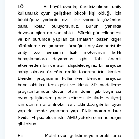
LÖ: …. En büyük avantajı ücretsiz olması, unity
kullanarak oyun geliştiren birçok kişi olduğu için
takıldığınız yerlerde size fikir verecek çözümleri
daha kolay buluyorsunuz. Bunun yanında
dezavantajları da var tabiki. Sürekli güncellenmesi
ve bir sürümde yapılan çalışmaların bazen diğer
sürümlerde çalışmaması örneğin unity 4xx serisi ile
unity 5xx serisinin fizik motorunun farklı
hesaplamalara dayanması gibi. Tabi önemli
etkenlerden biri de sizin alışabileceğiniz bir arayüze
sahip olması örneğin grafik tasarımı için kimileri
Blender programını kullanırken blender arayüzü
bana oldukça ters geldi ve klasik 3D modelleme
programlarından devam ettim. Benim gibi bağımsız
oyun geliştiricileri (Indie kelimesi ile ifade ediliyor)
için sanırım önemli olan şu : aklındaki gibi bir oyun
yap da nerde yaparsan yap. Fizik motorun ister
Nvidia Physix olsun ister AMD yeterki senin istediğin
gibi olsun.
PE: Mobil oyun geliştirmeye meraklı ama