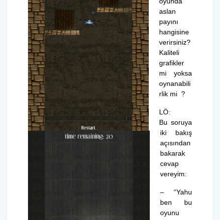
oyunda
aslan
payını
hangisine
verirsiniz?
Kaliteli
grafikler
mi yoksa
oynanabili
rlik mi ?
LÖ:
Bu soruya
iki bakış
açısından
bakarak
cevap
vereyim:
– “Yahu
ben bu
oyunu