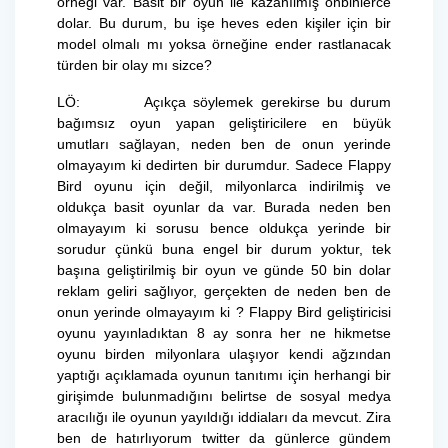
örneği var. Basit bir oyun ile kazanılmış onbinlerce
dolar. Bu durum, bu işe heves eden kişiler için bir
model olmalı mı yoksa örneğine ender rastlanacak
türden bir olay mı sizce?
LÖ: Açıkça söylemek gerekirse bu durum
bağımsız oyun yapan geliştiricilere en büyük
umutları sağlayan, neden ben de onun yerinde
olmayayım ki dedirten bir durumdur. Sadece Flappy
Bird oyunu için değil, milyonlarca indirilmiş ve
oldukça basit oyunlar da var. Burada neden ben
olmayayım ki sorusu bence oldukça yerinde bir
sorudur çünkü buna engel bir durum yoktur, tek
başına geliştirilmiş bir oyun ve günde 50 bin dolar
reklam geliri sağlıyor, gerçekten de neden ben de
onun yerinde olmayayım ki ? Flappy Bird geliştiricisi
oyunu yayınladıktan 8 ay sonra her ne hikmetse
oyunu birden milyonlara ulaşıyor kendi ağzından
yaptığı açıklamada oyunun tanıtımı için herhangi bir
girişimde bulunmadığını belirtse de sosyal medya
aracılığı ile oyunun yayıldığı iddiaları da mevcut. Zira
ben de hatırlıyorum twitter da günlerce gündem