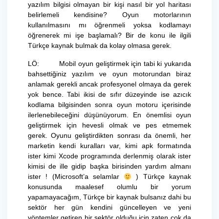
yazılım bilgisi olmayan bir kişi nasıl bir yol haritası
belirlemeli kendisine? Oyun motorlarının
kullanılmasını mı öğrenmeli yoksa kodlamayı
öğrenerek mi işe başlamalı? Bir de konu ile ilgili
Türkçe kaynak bulmak da kolay olmasa gerek.
LÖ: Mobil oyun geliştirmek için tabi ki yukarıda
bahsettiğiniz yazılım ve oyun motorundan biraz
anlamak gerekli ancak profesyonel olmaya da gerek
yok bence. Tabi ikisi de sıfır düzeyinde ise azıcık
kodlama bilgisinden sonra oyun motoru içerisinde
ilerlenebileceğini düşünüyorum. En önemlisi oyun
geliştirmek için hevesli olmak ve pes etmemek
gerek. Oyunu geliştirdikten sonrası da önemli, her
marketin kendi kuralları var, kimi apk formatında
ister kimi Xcode programında derlenmiş olarak ister
kimisi de ille gidip başka birisinden yardım almanı
ister ! (Microsoft’a selamlar
) Türkçe kaynak
konusunda maalesef olumlu bir yorum
yapamayacağım, Türkçe bir kaynak bulsanız dahi bu
sektör her gün kendini güncelleyen ve yeni
yöntemler getiren bir sektör olduğu için zaten çok da