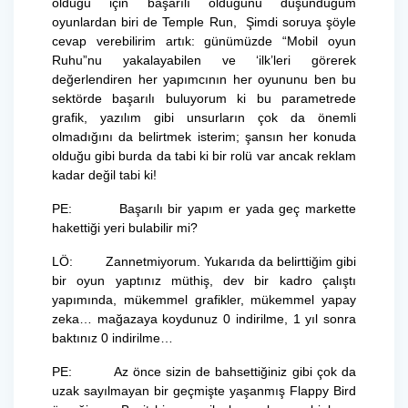
olduğu için başarılı olduğunu düşündüğüm
oyunlardan biri de Temple Run, Şimdi soruya şöyle
cevap verebilirim artık: günümüzde “Mobil oyun
Ruhu”nu yakalayabilen ve ‘ilk’leri görerek
değerlendiren her yapımcının her oyununu ben bu
sektörde başarılı buluyorum ki bu parametrede
grafik, yazılım gibi unsurların çok da önemli
olmadığını da belirtmek isterim; şansın her konuda
olduğu gibi burda da tabi ki bir rolü var ancak reklam
kadar değil tabi ki!
PE: Başarılı bir yapım er yada geç markette
hakettiği yeri bulabilir mi?
LÖ: Zannetmiyorum. Yukarıda da belirttiğim gibi
bir oyun yaptınız müthiş, dev bir kadro çalıştı
yapımında, mükemmel grafikler, mükemmel yapay
zeka… mağazaya koydunuz 0 indirilme, 1 yıl sonra
baktınız 0 indirilme…
PE: Az önce sizin de bahsettiğiniz gibi çok da
uzak sayılmayan bir geçmişte yaşanmış Flappy Bird