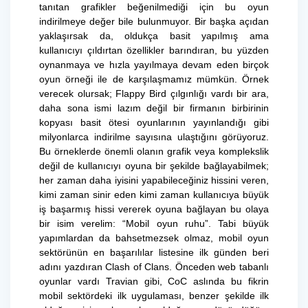
tanıtan grafikler beğenilmediği için bu oyun
indirilmeye değer bile bulunmuyor. Bir başka açıdan
yaklaşırsak da, oldukça basit yapılmış ama
kullanıcıyı çıldırtan özellikler barındıran, bu yüzden
oynanmaya ve hızla yayılmaya devam eden birçok
oyun örneği ile de karşılaşmamız mümkün. Örnek
verecek olursak; Flappy Bird çılgınlığı vardı bir ara,
daha sona ismi lazım değil bir firmanın birbirinin
kopyası basit ötesi oyunlarının yayınlandığı gibi
milyonlarca indirilme sayısına ulaştığını görüyoruz.
Bu örneklerde önemli olanın grafik veya komplekslik
değil de kullanıcıyı oyuna bir şekilde bağlayabilmek;
her zaman daha iyisini yapabileceğiniz hissini veren,
kimi zaman sinir eden kimi zaman kullanıcıya büyük
iş başarmış hissi vererek oyuna bağlayan bu olaya
bir isim verelim: “Mobil oyun ruhu”. Tabi büyük
yapımlardan da bahsetmezsek olmaz, mobil oyun
sektörünün en başarılılar listesine ilk günden beri
adını yazdıran Clash of Clans. Önceden web tabanlı
oyunlar vardı Travian gibi, CoC aslında bu fikrin
mobil sektördeki ilk uygulaması, benzer şekilde ilk