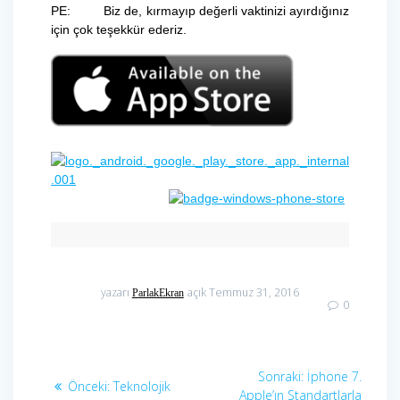
PE: Biz de, kırmayıp değerli vaktinizi ayırdığınız
için çok teşekkür ederiz.
yazarı
açık Temmuz 31, 2016
ParlakEkran
0
Yazı
Sonraki
Sonraki:
İphone 7.
Önceki
Önceki:
Teknolojik
yazı:
Apple’ın Standartlarla